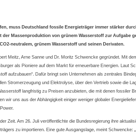
fen, muss Deutschland fossile Energieträger immer stärker durc
it der Massenproduktion von grünem Wasserstoff zur Aufgabe 
 von CO2-neutralem, grünem Wasserstoff und seinen Derivaten.
bert Meitz, Arne Sanne und Dr. Moritz Schwencke gegründet. Mit d
burger als Pioniere auf dem Markt für erneuerbare Energien. Laut 
toff aufzubauen“. Dafür bringt sein Unternehmen als zentrales Bind
len Stromerzeugung und Elektrolyse, über den Vertrieb sowie die Lage
asserstoff langfristig zu Preisen anzubieten, die mit denen fossiler 
n wir uns aus der Abhängigkeit einiger weniger globaler Energielie
 Power.
er Zeit. Am 26. Juli veröffentlichte die Bundesregierung ihre aktualis
ieträgers zu importieren. Eine gute Ausgangslage, meint Schwencke: 