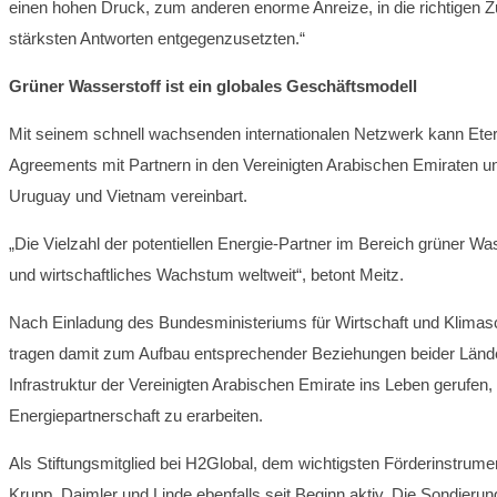
einen hohen Druck, zum anderen enorme Anreize, in die richtigen Z
stärksten Antworten entgegenzusetzten.“
Grüner Wasserstoff ist ein globales Geschäftsmodell
Mit seinem schnell wachsenden internationalen Netzwerk kann Eter
Agreements mit Partnern in den Vereinigten Arabischen Emiraten un
Uruguay und Vietnam vereinbart.
„Die Vielzahl der potentiellen Energie-Partner im Bereich grüner Was
und wirtschaftliches Wachstum weltweit“, betont Meitz.
Nach Einladung des Bundesministeriums für Wirtschaft und Klimas
tragen damit zum Aufbau entsprechender Beziehungen beider Länd
Infrastruktur der Vereinigten Arabischen Emirate ins Leben gerufen
Energiepartnerschaft zu erarbeiten.
Als Stiftungsmitglied bei H2Global, dem wichtigsten Förderinstrum
Krupp, Daimler und Linde ebenfalls seit Beginn aktiv. Die Sondierun