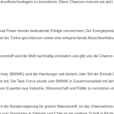
ukunftstechnologien zu investieren. Diese Chancen müssen wir jetzt 
nal Power bereits bedeutende Erfolge verzeichnen: Der Energieprodu
d der Türkei geschlossen sowie eine entsprechende Absichtserklärung 
serstoff wird die Welt nachhaltig verändern und gibt uns die Chance a
chutz (BMWK) sind die Hamburger seit letztem Jahr Teil der Emirat
er teil. Die Task Force wurde vom BMWK in Zusammenarbeit mit dem
, um Experten aus Industrie, Wissenschaft und Politik zu vernetzen u
ent der Bundesregierung für grünen Wasserstoff, ist das Unternehme
g von Standorten in Vietnam und Chile ist ein weiterer Schritt in Ric