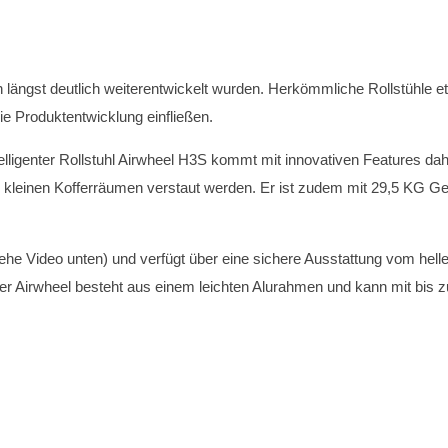
on längst deutlich weiterentwickelt wurden. Herkömmliche Rollstühle
 die Produktentwicklung einfließen.
telligenter Rollstuhl Airwheel H3S kommt mit innovativen Features dah
leinen Kofferräumen verstaut werden. Er ist zudem mit 29,5 KG Gewi
siehe Video unten) und verfügt über eine sichere Ausstattung vom hell
 Airwheel besteht aus einem leichten Alurahmen und kann mit bis z