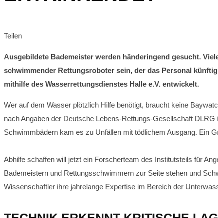
Teilen
Ausgebildete Bademeister werden händeringend gesucht. Viele
schwimmender Rettungsroboter sein, der das Personal künftig 
mithilfe des Wasserrettungsdienstes Halle e.V. entwickelt.
Wer auf dem Wasser plötzlich Hilfe benötigt, braucht keine Baywatc
nach Angaben der Deutsche Lebens-Rettungs-Gesellschaft DLRG im 
Schwimmbädern kam es zu Unfällen mit tödlichem Ausgang. Ein Gru
Abhilfe schaffen will jetzt ein Forscherteam des Institutsteils fü
Bademeistern und Rettungsschwimmern zur Seite stehen und Schwi
Wissenschaftler ihre jahrelange Expertise im Bereich der Unterwass
TECHNIK ERKENNT KRITISCHE LA