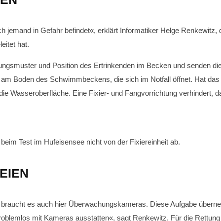
h jemand in Gefahr befindet«, erklärt Informatiker Helge Renkewitz,
itet hat.
ngsmuster und Position des Ertrinkenden im Becken und senden die
n am Boden des Schwimmbeckens, die sich im Notfall öffnet. Hat das F
die Wasseroberfläche. Eine Fixier- und Fangvorrichtung verhindert, 
im Test im Hufeisensee nicht von der Fixiereinheit ab.
EIEN
 braucht es auch hier Überwachungskameras. Diese Aufgabe überne
oblemlos mit Kameras ausstatten«, sagt Renkewitz. Für die Rettung