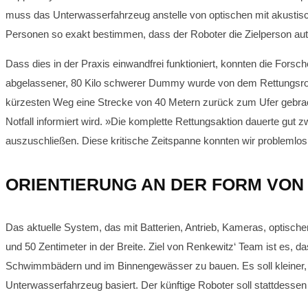
muss das Unterwasserfahrzeug anstelle von optischen mit akustisch
Personen so exakt bestimmen, dass der Roboter die Zielperson a
Dass dies in der Praxis einwandfrei funktioniert, konnten die Forsch
abgelassener, 80 Kilo schwerer Dummy wurde von dem Rettungsrobo
kürzesten Weg eine Strecke von 40 Metern zurück zum Ufer gebracht,
Notfall informiert wird. »Die komplette Rettungsaktion dauerte gu
auszuschließen. Diese kritische Zeitspanne konnten wir problemlos
ORIENTIERUNG AN DER FORM VON
Das aktuelle System, das mit Batterien, Antrieb, Kameras, optische
und 50 Zentimeter in der Breite. Ziel von Renkewitz‘ Team ist es, d
Schwimmbädern und im Binnengewässer zu bauen. Es soll kleiner, lei
Unterwasserfahrzeug basiert. Der künftige Roboter soll stattdesse