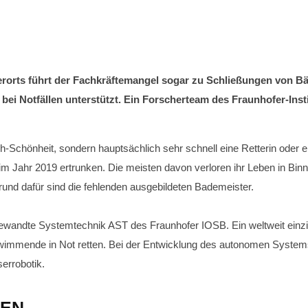
rorts führt der Fachkräftemangel sogar zu Schließungen von Bä
bei Notfällen unterstützt. Ein Forscherteam des Fraunhofer-Ins
h-Schönheit, sondern hauptsächlich sehr schnell eine Retterin oder 
Jahr 2019 ertrunken. Die meisten davon verloren ihr Leben in Bin
nd dafür sind die fehlenden ausgebildeten Bademeister.
r Angewandte Systemtechnik AST des Fraunhofer IOSB. Ein weltweit einz
mmende in Not retten. Bei der Entwicklung des autonomen Systems
errobotik.
GEN