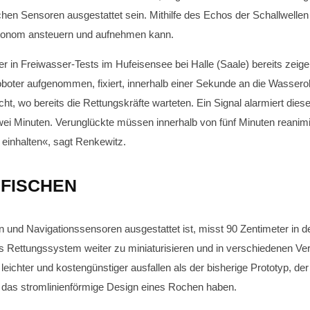
en Sensoren ausgestattet sein. Mithilfe des Echos der Schallwellen
utonom ansteuern und aufnehmen kann.
er in Freiwasser-Tests im Hufeisensee bei Halle (Saale) bereits zeigen
ter aufgenommen, fixiert, innerhalb einer Sekunde an die Wasserob
 wo bereits die Rettungskräfte warteten. Ein Signal alarmiert diese
t zwei Minuten. Verunglückte müssen innerhalb von fünf Minuten rean
 einhalten«, sagt Renkewitz.
 FISCHEN
n und Navigationssensoren ausgestattet ist, misst 90 Zentimeter in d
as Rettungssystem weiter zu miniaturisieren und in verschiedenen Ver
chter und kostengünstiger ausfallen als der bisherige Prototyp, der 
n das stromlinienförmige Design eines Rochen haben.