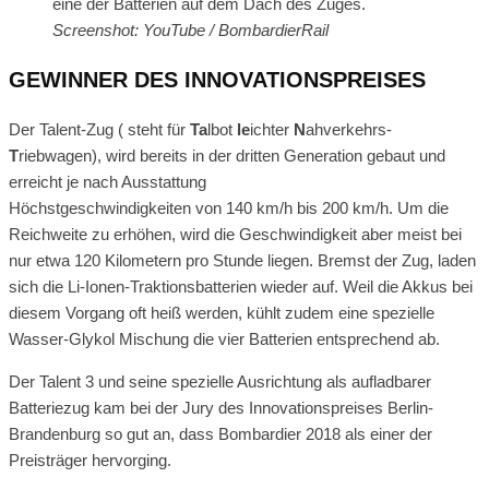
eine der Batterien auf dem Dach des Zuges.
Screenshot: YouTube / BombardierRail
GEWINNER DES INNOVATIONSPREISES
Der Talent-Zug ( steht für
Ta
lbot
le
ichter
N
ahverkehrs-
T
riebwagen), wird bereits in der dritten Generation gebaut und
erreicht je nach Ausstattung
Höchstgeschwindigkeiten von 140 km/h bis 200 km/h. Um die
Reichweite zu erhöhen, wird die Geschwindigkeit aber meist bei
nur etwa 120 Kilometern pro Stunde liegen. Bremst der Zug, laden
sich die Li-Ionen-Traktionsbatterien wieder auf. Weil die Akkus bei
diesem Vorgang oft heiß werden, kühlt zudem eine spezielle
Wasser-Glykol Mischung die vier Batterien entsprechend ab.
Der Talent 3 und seine spezielle Ausrichtung als aufladbarer
Batteriezug kam bei der Jury des Innovationspreises Berlin-
Brandenburg so gut an, dass Bombardier 2018 als einer der
Preisträger hervorging.