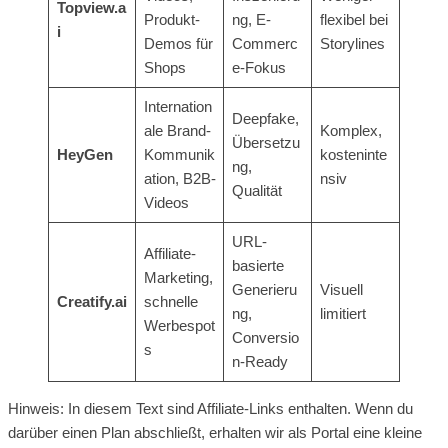
Topview.a
Produkt-
ng, E-
flexibel bei
i
Demos für
Commerc
Storylines
Shops
e-Fokus
Internation
Deepfake,
ale Brand-
Komplex,
Übersetzu
HeyGen
Kommunik
kosteninte
ng,
ation, B2B-
nsiv
Qualität
Videos
URL-
Affiliate-
basierte
Marketing,
Generieru
Visuell
Creatify.ai
schnelle
ng,
limitiert
Werbespot
Conversio
s
n-Ready
Hinweis: In diesem Text sind Affiliate-Links enthalten. Wenn du
darüber einen Plan abschließt, erhalten wir als Portal eine kleine