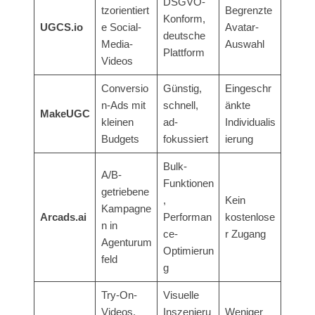
DSGVO-
tzorientiert
Begrenzte
Konform,
UGCS.io
e Social-
Avatar-
deutsche
Media-
Auswahl
Plattform
Videos
Conversio
Günstig,
Eingeschr
n-Ads mit
schnell,
änkte
MakeUGC
kleinen
ad-
Individualis
Budgets
fokussiert
ierung
Bulk-
A/B-
Funktionen
getriebene
,
Kein
Kampagne
Arcads.ai
Performan
kostenlose
n in
ce-
r Zugang
Agenturum
Optimierun
feld
g
Try-On-
Visuelle
Videos,
Inszenieru
Weniger