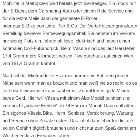
Mobilität in Metropolen wird bereits jetzt kleinteiliger. Ein Stück mit
der S-Bahn, dem Carsharing-Auto oder einem Ride-Service und
für die letzte Meile dann der gemietete E-Roller
oder das E-Bike von Lime, Tier & Co. Der Vorteil dieser granularen
Verteilung kleinerer Fortbewegungsmittel: Sie nehmen im Verkehr
nur wenig Platz ein, fahren oft leise, elektrisch und haben einen
schmalen Co2-Fußabdruck. Beim Vässla sind das laut Hersteller
17,4 Gramm pro Kilometer, wo ein Pkw durchaus auf einen Wert
von 181,4 Gramm kommt.
Nachteil der Mietmodelle: Es muss immer ein Fahrzeug in der
Nähe sein wenn man es braucht und man weiß nie so recht, ob es
technisch einwandfrei und sauber ist. Zumal kostet jede Minute
bares Geld. Hier will Vässla mit einem Abo-Modell punkten und
verspricht „urbane Freiheit“ ab 79 Euro im Monat. Darin enthalten:
Ein eigenes Vässla Bike, Helm, Schloss, Versicherung, Wartung
und Service ohne Zusatzkosten. Das lohnt dann eher für die, die
so ein Gefährt täglich brauchen und nicht nur zum Spaß damit am
Wochenende zu Freunden fahren.