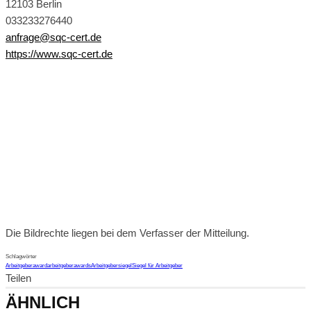
12103 Berlin
033233276440
anfrage@sqc-cert.de
https://www.sqc-cert.de
Die Bildrechte liegen bei dem Verfasser der Mitteilung.
Schlagwörter
Arbeitgeberaward
arbeitgeberawards
Arbeitgebersiegel
Siegel für Arbeitgeber
Teilen
ÄHNLICH