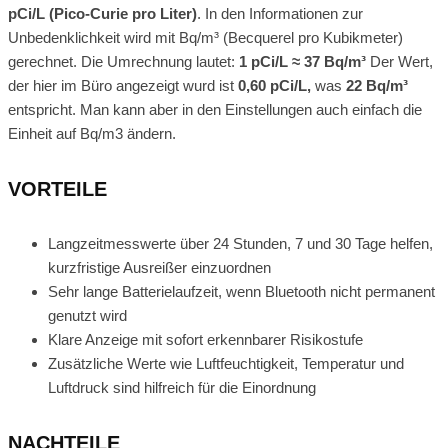
pCi/L (Pico-Curie pro Liter)
. In den Informationen zur
Unbedenklichkeit wird mit Bq/m³ (Becquerel pro Kubikmeter)
gerechnet. Die Umrechnung lautet:
1 pCi/L ≈ 37 Bq/m³
Der Wert,
der hier im Büro angezeigt wurd ist
0,60 pCi/L,
was
22 Bq/m³
entspricht. Man kann aber in den Einstellungen auch einfach die
Einheit auf Bq/m3 ändern.
VORTEILE
Langzeitmesswerte über 24 Stunden, 7 und 30 Tage helfen,
kurzfristige Ausreißer einzuordnen
Sehr lange Batterielaufzeit, wenn Bluetooth nicht permanent
genutzt wird
Klare Anzeige mit sofort erkennbarer Risikostufe
Zusätzliche Werte wie Luftfeuchtigkeit, Temperatur und
Luftdruck sind hilfreich für die Einordnung
NACHTEILE