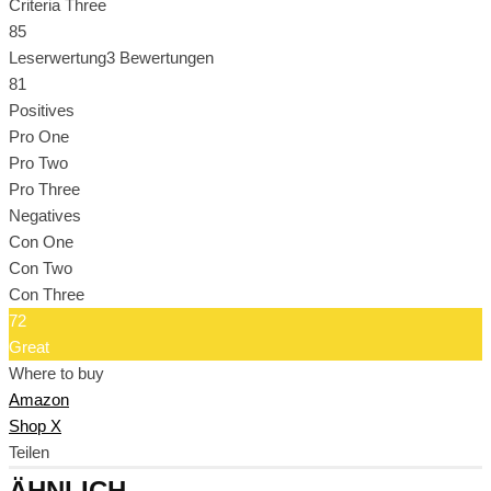
Criteria Three
85
Leserwertung
3 Bewertungen
81
Positives
Pro One
Pro Two
Pro Three
Negatives
Con One
Con Two
Con Three
72
Great
Where to buy
Amazon
Shop X
Teilen
ÄHNLICH