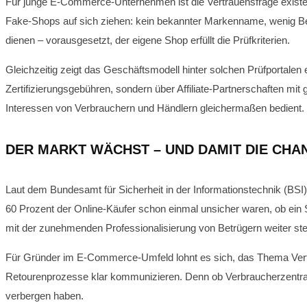
Für junge E-Commerce-Unternehmen ist die Vertrauensfrage existen
Fake-Shops auf sich ziehen: kein bekannter Markenname, wenig Be
dienen – vorausgesetzt, der eigene Shop erfüllt die Prüfkriterien.
Gleichzeitig zeigt das Geschäftsmodell hinter solchen Prüfportalen 
Zertifizierungsgebühren, sondern über Affiliate-Partnerschaften mit
Interessen von Verbrauchern und Händlern gleichermaßen bedient.
DER MARKT WÄCHST – UND DAMIT DIE CHA
Laut dem Bundesamt für Sicherheit in der Informationstechnik (BSI)
60 Prozent der Online-Käufer schon einmal unsicher waren, ob ein S
mit der zunehmenden Professionalisierung von Betrügern weiter ste
Für Gründer im E-Commerce-Umfeld lohnt es sich, das Thema Vert
Retourenprozesse klar kommunizieren. Denn ob Verbraucherzentrale,
verbergen haben.