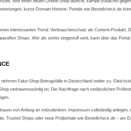
ziell. Wer einen neuen Online-Shop launcht, kämpft zunächst gegen
wertungen, kurze Domain-Historie. Portale wie Bestellcheck.de kön
einen interessanten Trend: Verbraucherschutz als Content-Produkt. Di
 geprüften Shops. Wer als seriös eingestuft wird, kann über das Porta
NCE
 nehmen Fake-Shop-Betrugsfälle in Deutschland weiter zu. Gleichzeit
hop vertrauenswürdig ist. Die Nachfrage nach verlässlichen Prüfinstr
igen.
rauen von Anfang an mitzudenken: Impressum vollständig anlegen, 
 Trusted Shops oder neue Prüfportale wie Bestellcheck.de – am Ende