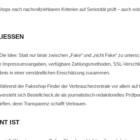
s nach nachvollziehbaren Kriterien auf Seriosität prüft – auch solch
IESSEN
Die Idee: Statt nur binär zwischen „Fake“ und „nicht Fake“ zu unte
n wie Impressumsangaben, verfügbare Zahlungsmethoden, SSL-Verschl
gebnis in einer verständlichen Einschätzung zusammen.
ährend der Fakeshop-Finder der Verbraucherzentrale vor allem auf t
 versteht sich Bestellcheck.de als journalistisch-redaktionelles Prüfp
ürften, denn Transparenz schafft Vertrauen.
NT IST