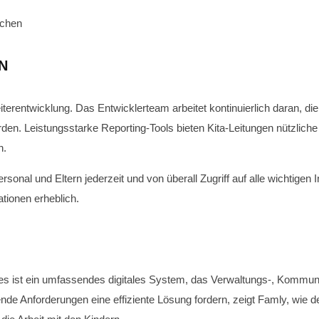
achen
N
erentwicklung. Das Entwicklerteam arbeitet kontinuierlich daran, die
en. Leistungsstarke Reporting-Tools bieten Kita-Leitungen nützliche E
n.
sonal und Eltern jederzeit und von überall Zugriff auf alle wichtigen I
tionen erheblich.
es ist ein umfassendes digitales System, das Verwaltungs-, Kommuni
de Anforderungen eine effiziente Lösung fordern, zeigt Famly, wie der