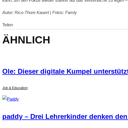
kann, um den Fokus wieder stärker auf das Wesentliche zu legen – d
Autor: Rico-Thore Kauert
|
Fotos: Famly
Teilen
ÄHNLICH
Ole: Dieser digitale Kumpel unterstüt
Job & Education
paddy – Drei Lehrerkinder denken den