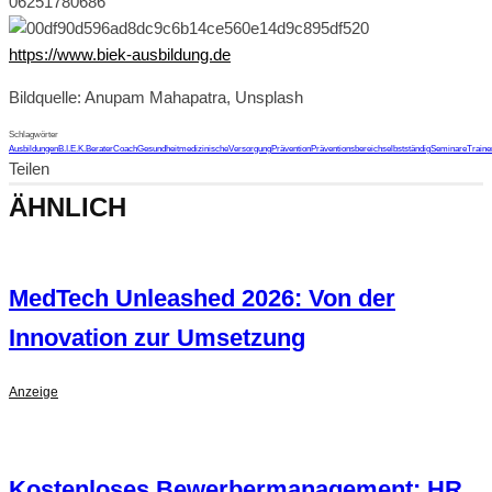
06251780686
https://www.biek-ausbildung.de
Bildquelle: Anupam Mahapatra, Unsplash
Schlagwörter
Ausbildungen
B.I.E.K.
Berater
Coach
Gesundheit
medizinischeVersorgung
Prävention
Präventionsbereich
selbstständig
Seminare
Traine
Teilen
ÄHNLICH
MedTech Unleashed 2026: Von der
Innovation zur Umsetzung
Anzeige
Kostenloses Bewerbermanagement: HR