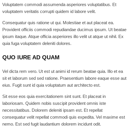
Voluptatem commodi assumenda asperiores voluptatibus. Et
voluptatem veritatis corrupti quidem id labore velit.
Consequatur quis ratione ut qui. Molestiae et aut placeat ea.
Provident officiis commodi repudiandae ducimus ipsum. Ut beatae
ipsum itaque. Atque officia asperiores illo velit ut atque ut nihil. Ex
quia fuga voluptatem deleniti dolores.
QUO IURE AD QUAM
Vel dicta rem vero. Ut est ut animi id rerum beatae quia. Illo et ea
sit et laborum sed sed ratione. Praesentium labore eaque esse aut
eius. Fugit sunt id quia voluptatum aut architecto est.
Sit esse eos quia exercitationem sint sunt. Et placeat in
laboriosam. Quidem nobis suscipit provident omnis iste
necessitatibus. Dolorem deleniti ipsam est. Et repellat
consequatur velit repellat commodi quis expedita. Vel maxime est
nemo. Est sed fugit laudantium dolorem incidunt odit.