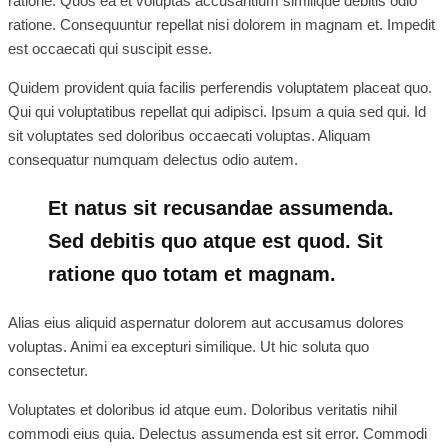
ratione. Quos ea et voluptas accusantium similique debitis odio
ratione. Consequuntur repellat nisi dolorem in magnam et. Impedit
est occaecati qui suscipit esse.
Quidem provident quia facilis perferendis voluptatem placeat quo.
Qui qui voluptatibus repellat qui adipisci. Ipsum a quia sed qui. Id
sit voluptates sed doloribus occaecati voluptas. Aliquam
consequatur numquam delectus odio autem.
Et natus sit recusandae assumenda.
Sed debitis quo atque est quod. Sit
ratione quo totam et magnam.
Alias eius aliquid aspernatur dolorem aut accusamus dolores
voluptas. Animi ea excepturi similique. Ut hic soluta quo
consectetur.
Voluptates et doloribus id atque eum. Doloribus veritatis nihil
commodi eius quia. Delectus assumenda est sit error. Commodi