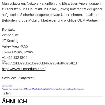
Manipulationen, Netzwerkangriffen und bösartigen Anwendungen
zu schützen. Mit Hauptsitz in Dallas (Texas) unterstützt der global
aufgestellte Sicherheitsexperte private Unternehmen, staatliche
Behörden, große Mobilfunkbetreiber und wichtige OEM-Partner.
Kontakt
Zimperium
JT Keating
Valley View 4055
75244 Dallas, Texas
+1 415 992 8922
https://www.zimperium.com/
Bildquelle: Zimperium
Schlagwörter
Apps
Banken
Finanzen
FinTech
Malware
Mobile Banking
Mobile Security
Online-Banking
Sicherheit
Trojaner
Teilen
ÄHNLICH