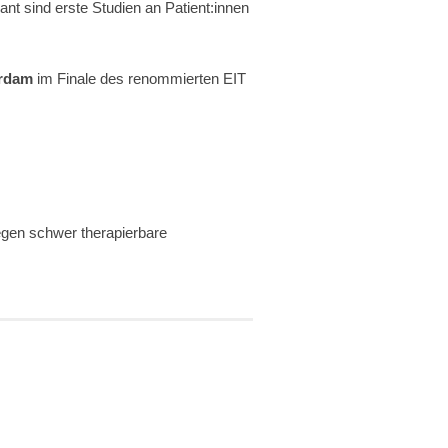
t sind erste Studien an Patient:innen
erdam
im Finale des renommierten EIT
egen schwer therapierbare