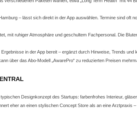
s verschiedenen Paketen wählen, etwa „Long Term Health“ mit 44 B
Hamburg – lässt sich direkt in der App auswählen. Termine sind oft 
tet, mit ruhiger Atmosphäre und geschultem Fachpersonal. Die Blute
Ergebnisse in der App bereit – ergänzt durch Hinweise, Trends und 
ann über das Abo-Modell „AwarePro“ zu reduzierten Preisen mehrmal
ZENTRAL
m typischen Designkonzept des Startups: farbenfrohes Interieur, glä
nert eher an einen stylischen Concept Store als an eine Arztpraxis –