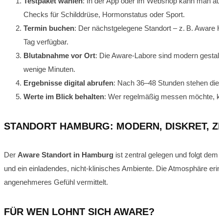
Testpaket wählen
: In der App oder im Webshop kann man au
Checks für Schilddrüse, Hormonstatus oder Sport.
Termin buchen
: Der nächstgelegene Standort – z. B. Aware 
Tag verfügbar.
Blutabnahme vor Ort
: Die Aware-Labore sind modern gestal
wenige Minuten.
Ergebnisse digital abrufen
: Nach 36–48 Stunden stehen die 
Werte im Blick behalten
: Wer regelmäßig messen möchte, k
STANDORT HAMBURG: MODERN, DISKRET, 
Der
Aware Standort in Hamburg
ist zentral gelegen und folgt de
und ein einladendes, nicht-klinisches Ambiente. Die Atmosphäre erin
angenehmeres Gefühl vermittelt.
FÜR WEN LOHNT SICH AWARE?