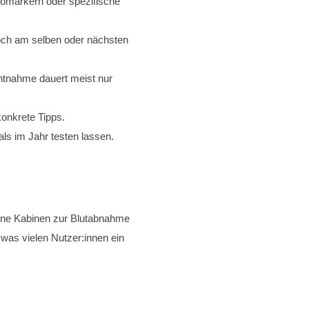
iomarkern oder spezifische
noch am selben oder nächsten
ntnahme dauert meist nur
konkrete Tipps.
s im Jahr testen lassen.
serne Kabinen zur Blutabnahme
 was vielen Nutzer:innen ein