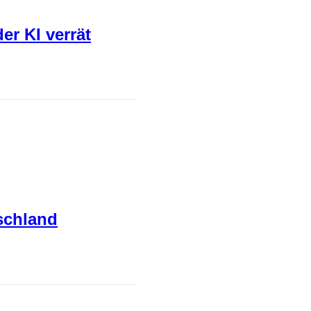
er KI verrät
schland