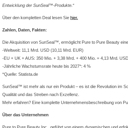
Entwicklung der SunSeal™-Produkte.“
Über den kompletten Deal lesen Sie
hier.
Zahlen, Daten, Fakten:
Die Akquisition von SunSeal™, ermöglicht Pure to Pure Beauty eine 
-Weltweit: 11,1 Mrd. USD (10,11 Mrd. EUR)
-EU + UK + AUS: 350 Mio. + 3,38 Mrd. + 400 Mio. = 4,13 Mrd. US
-Jährliche Wachstumsrate heute bis 2027*: 4 %
*Quelle: Statista.de
SunSeal™ ist mehr als nur ein Produkt – es ist die Revolution im So
Qualität und das Streben nach Exzellenz.
Mehr erfahren? Eine komplette Unternehmensbeschreibung von Pure
Über das Unternehmen
Pure to Pure Beauty Inc., geführt von einem dynamischen und erfolg