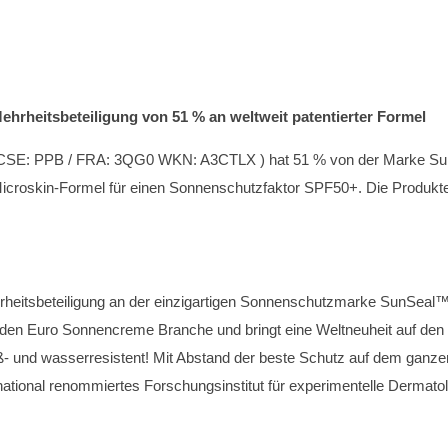
ehrheitsbeteiligung von 51 % an weltweit patentierter Formel
 ( CSE: PPB / FRA: 3QG0 WKN: A3CTLX ) hat 51 % von der Marke Su
 Microskin-Formel für einen Sonnenschutzfaktor SPF50+. Die Produkte
ehrheitsbeteiligung an der einzigartigen Sonnenschutzmarke SunSeal
iarden Euro Sonnencreme Branche und bringt eine Weltneuheit auf d
ß- und wasserresistent! Mit Abstand der beste Schutz auf dem ganzen
rnational renommiertes Forschungsinstitut für experimentelle Dermat