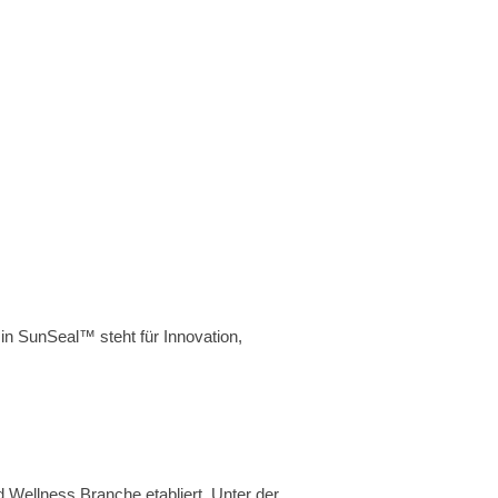
 in SunSeal™ steht für Innovation,
d Wellness Branche etabliert. Unter der