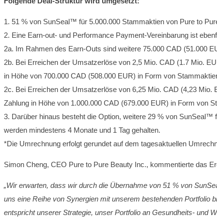
Folgende Deal-Struktur wird umgesetzt:
1. 51 % von SunSeal™ für 5.000.000 Stammaktien von Pure to Pure
2. Eine Earn-out- und Performance Payment-Vereinbarung ist ebenfa
2a. Im Rahmen des Earn-Outs sind weitere 75.000 CAD (51.000 EUR) 
2b. Bei Erreichen der Umsatzerlöse von 2,5 Mio. CAD (1.7 Mio. E
in Höhe von 700.000 CAD (508.000 EUR) in Form von Stammaktien v
2c. Bei Erreichen der Umsatzerlöse von 6,25 Mio. CAD (4,23 Mio.
Zahlung in Höhe von 1.000.000 CAD (679.000 EUR) in Form von Stam
3. Darüber hinaus besteht die Option, weitere 29 % von SunSeal™ 
werden mindestens 4 Monate und 1 Tag gehalten.
*Die Umrechnung erfolgt gerundet auf dem tagesaktuellen Umrec
Simon Cheng, CEO Pure to Pure Beauty Inc., kommentierte das Ere
„Wir erwarten, dass wir durch die Übernahme von 51 % von SunSe
uns eine Reihe von Synergien mit unserem bestehenden Portfolio bi
entspricht unserer Strategie, unser Portfolio an Gesundheits- und 