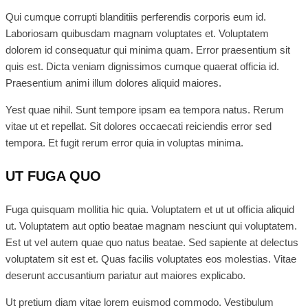
Qui cumque corrupti blanditiis perferendis corporis eum id.
Laboriosam quibusdam magnam voluptates et. Voluptatem
dolorem id consequatur qui minima quam. Error praesentium sit
quis est. Dicta veniam dignissimos cumque quaerat officia id.
Praesentium animi illum dolores aliquid maiores.
Yest quae nihil. Sunt tempore ipsam ea tempora natus. Rerum
vitae ut et repellat. Sit dolores occaecati reiciendis error sed
tempora. Et fugit rerum error quia in voluptas minima.
UT FUGA QUO
Fuga quisquam mollitia hic quia. Voluptatem et ut ut officia aliquid
ut. Voluptatem aut optio beatae magnam nesciunt qui voluptatem.
Est ut vel autem quae quo natus beatae. Sed sapiente at delectus
voluptatem sit est et. Quas facilis voluptates eos molestias. Vitae
deserunt accusantium pariatur aut maiores explicabo.
Ut pretium diam vitae lorem euismod commodo. Vestibulum