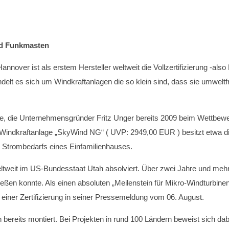
und Funkmasten
er ist als erstem Hersteller weltweit die Vollzertifizierung -also L
ndelt es sich um Windkraftanlagen die so klein sind, dass sie umwel
gie, die Unternehmensgründer Fritz Unger bereits 2009 beim Wettbewer
erte Windkraftanlage „SkyWind NG“ ( UVP: 2949,00 EUR ) besitzt etwa d
es Strombedarfs eines Einfamilienhauses.
eltweit im US-Bundesstaat Utah absolviert. Über zwei Jahre und meh
ließen konnte. Als einen absoluten „Meilenstein für Mikro-Windturbin
 einer Zertifizierung in seiner Pressemeldung vom 06. August.
ereits montiert. Bei Projekten in rund 100 Ländern beweist sich dabe