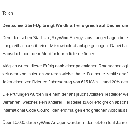
Teilen
Deutsches Start-Up bringt Windkraft erfolgreich auf Dächer 
Dem deutschen Start-Up „SkyWind Energy“ aus Langenhagen bei Hannov
Langzeithaltbarkeit- einer Mikrowindkraftanlage gelungen. Dabei ha
Hausdach oder dem Mobilfunkturm liefern können.
Möglich wurde dieser Erfolg dank einer patentierten Rotortechnolo
seit dem kontinuierlich weiterentwickelt hatte. Die heute zertifizi
liefert einen zertifizierten Jahresertrag von 615 kWh – rund 20% d
Die Prüfungen wurden in einem der anspruchsvollsten Testfelder w
Verfahren, welches kein anderer Hersteller zuvor erfolgreich absch
International Code Council den erstmaligen erfolgreichen Abschluss
Über 10.000 der SkyWind Anlagen wurden in den letzten fünf Jahren b