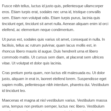
Fusce nibh tellus, luctus id justo quis, pellentesque ullamcorper
eros. Etiam turpis erat, sodales nec urna id, tristique convallis
sem. Etiam non volutpat odio. Etiam turpis purus, lacinia quis
tincidunt eget, tincidunt sit amet nulla. Aenean aliquam enim id orci
eleifend, ac elementum neque condimentum.
Ut purus est, sodales quis varius sit amet, consequat in nulla. In
facilisis, tellus ac rutrum pulvinar, quam lacus mollis est, in
rhoncus libero mauris id augue. Duis hendrerit urna et libero
commodo mattis. Ut cursus sem diam, at placerat sem ultrices
vitae. Ut volutpat et dolor quis lacinia.
Cras pretium porta quam, non luctus elit malesuada eu. Ut dolor
justo, aliquam in erat in, laoreet eleifend lorem. Suspendisse eget
sapien mollis, pellentesque nibh interdum, pharetra dui. Vestibulum
id tincidunt leo.
Maecenas et magna at nisl vestibulum varius. Vestibulum massa
urna, tempus non pretium semper, luctus nec libero. Vestibulum