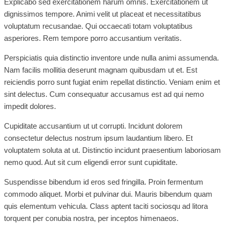
Explicabo sed exercitationem harum omnis. Exercitationem ut
dignissimos tempore. Animi velit ut placeat et necessitatibus
voluptatum recusandae. Qui occaecati totam voluptatibus
asperiores. Rem tempore porro accusantium veritatis.
Perspiciatis quia distinctio inventore unde nulla animi assumenda.
Nam facilis mollitia deserunt magnam quibusdam ut et. Est
reiciendis porro sunt fugiat enim repellat distinctio. Veniam enim et
sint delectus. Cum consequatur accusamus est ad qui nemo
impedit dolores.
Cupiditate accusantium ut ut corrupti. Incidunt dolorem
consectetur delectus nostrum ipsum laudantium libero. Et
voluptatem soluta at ut. Distinctio incidunt praesentium laboriosam
nemo quod. Aut sit cum eligendi error sunt cupiditate.
Suspendisse bibendum id eros sed fringilla. Proin fermentum
commodo aliquet. Morbi et pulvinar dui. Mauris bibendum quam
quis elementum vehicula. Class aptent taciti sociosqu ad litora
torquent per conubia nostra, per inceptos himenaeos.