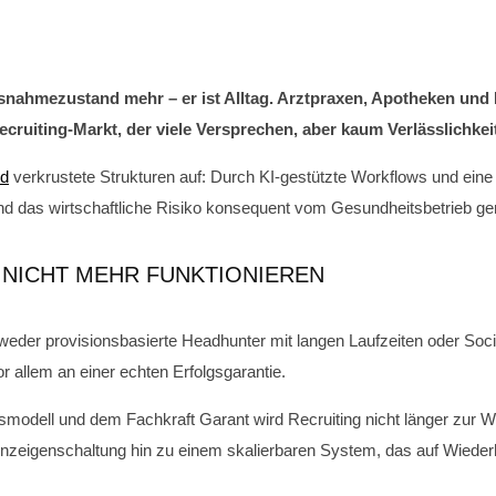
nahmezustand mehr – er ist Alltag. Arztpraxen, Apotheken und 
cruiting-Markt, der viele Versprechen, aber kaum Verlässlichkeit
nd
verkrustete Strukturen auf: Durch KI-gestützte Workflows und ein
und das wirtschaftliche Risiko konsequent vom Gesundheitsbetrieb 
NICHT MEHR FUNKTIONIEREN
der provisionsbasierte Headhunter mit langen Laufzeiten oder Soci
r allem an einer echten Erfolgsgarantie.
smodell und dem Fachkraft Garant wird Recruiting nicht länger zur W
nzeigen­schaltung hin zu einem skalierbaren System, das auf Wiederho