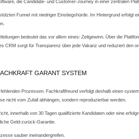
Software, die Candidate- und Customer-Journey in einer zentralen Pl
tzten Funnel mit niedriger Einstiegshürde. Im Hintergrund erfolgt ein
on.
tleitungen bedeutet das vor allem eines: Zeitgewinn. Über die Plattf
iertes CRM sorgt für Transparenz über jede Vakanz und reduziert den 
 FACHKRAFT GARANT SYSTEM
n fehlenden Prozessen. Fachkraftfreund verfolgt deshalb einen syste
sse nicht vom Zufall abhängen, sondern reproduzierbar werden.
t, innerhalb von 30 Tagen qualifizierte Kandidaten oder eine erfolgre
ftliche Geld-zurück-Garantie.
ozesse sauber ineinandergreifen.