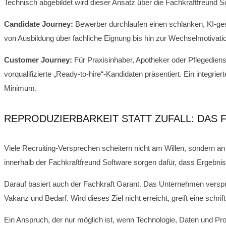
Technisch abgebildet wird dieser Ansatz über die Fachkraftfreund 
Candidate Journey:
Bewerber durchlaufen einen schlanken, KI-gestü
von Ausbildung über fachliche Eignung bis hin zur Wechselmotivati
Customer Journey:
Für Praxisinhaber, Apotheker oder Pflegediens
vorqualifizierte „Ready-to-hire“-Kandidaten präsentiert. Ein integr
Minimum.
REPRODUZIERBARKEIT STATT ZUFALL: DAS
Viele Recruiting-Versprechen scheitern nicht am Willen, sondern a
innerhalb der Fachkraftfreund Software sorgen dafür, dass Ergebni
Darauf basiert auch der Fachkraft Garant. Das Unternehmen versprich
Vakanz und Bedarf. Wird dieses Ziel nicht erreicht, greift eine schri
Ein Anspruch, der nur möglich ist, wenn Technologie, Daten und Pr