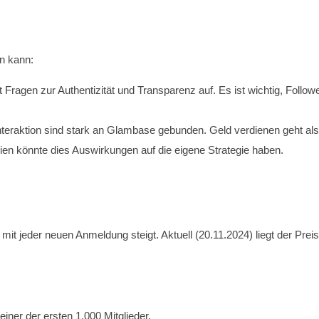
en kann:
ft Fragen zur Authentizität und Transparenz auf. Es ist wichtig, Follo
nteraktion sind stark an Glambase gebunden. Geld verdienen geht also 
ien könnte dies Auswirkungen auf die eigene Strategie haben.
it jeder neuen Anmeldung steigt. Aktuell (20.11.2024) liegt der Prei
iner der ersten 1.000 Mitglieder.