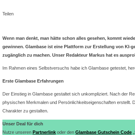
Teilen
Wenn man denkt, man hätte schon alles gesehen, kommt wieder 
gewinnen. Glambase ist eine Plattform zur Erstellung von KI-g
zugänglich zu machen. Unser Redakteur Markus hat es ausprobie
Im Rahmen eines Selbstversuchs habe ich Glambase getestet, her
Erste Glambase
Erfahrungen
Der Einstieg in Glambase gestaltet sich unkompliziert. Nach der Reg
physischen Merkmalen und Persönlichkeitseigenschaften erstellt. Die
Charakter zu gestalten.
Unser Deal für dich
Nutze unseren
Partnerlink
oder den
Glambase Gutschein Code
„