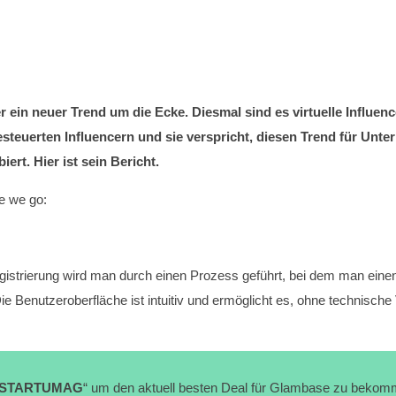
ein neuer Trend um die Ecke. Diesmal sind es virtuelle Influe
esteuerten Influencern und sie verspricht, diesen Trend für Un
rt. Hier ist sein Bericht.
e we go:
istrierung wird man durch einen Prozess geführt, bei dem man einen vi
 Benutzeroberfläche ist intuitiv und ermöglicht es, ohne technische 
STARTUMAG
“ um den aktuell besten Deal für Glambase zu bekom