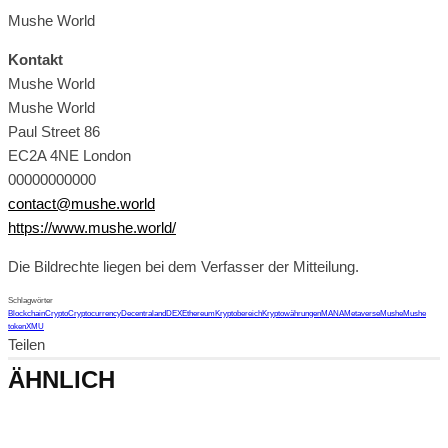
Mushe World
Kontakt
Mushe World
Mushe World
Paul Street 86
EC2A 4NE London
00000000000
contact@mushe.world
https://www.mushe.world/
Die Bildrechte liegen bei dem Verfasser der Mitteilung.
Schlagwörter
Blockchain
Crypto
Cryptocurrency
Decentraland
DEX
Ethereum
Kryptobereich
Kryptowährungen
MANA
Metaverse
Mushe
Mushe
token
XMU
Teilen
ÄHNLICH