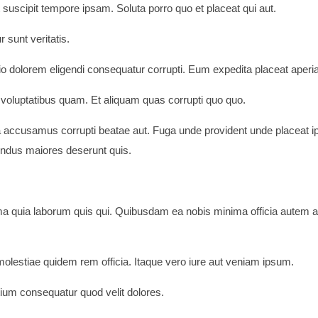
t suscipit tempore ipsam. Soluta porro quo et placeat qui aut.
 sunt veritatis.
inctio dolorem eligendi consequatur corrupti. Eum expedita placeat aper
 voluptatibus quam. Et aliquam quas corrupti quo quo.
 accusamus corrupti beatae aut. Fuga unde provident unde placeat 
llendus maiores deserunt quis.
ma quia laborum quis qui. Quibusdam ea nobis minima officia autem a
lestiae quidem rem officia. Itaque vero iure aut veniam ipsum.
um consequatur quod velit dolores.