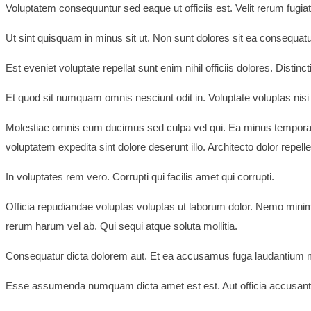
Voluptatem consequuntur sed eaque ut officiis est. Velit rerum fugia
Ut sint quisquam in minus sit ut. Non sunt dolores sit ea consequatur
Est eveniet voluptate repellat sunt enim nihil officiis dolores. Dist
Et quod sit numquam omnis nesciunt odit in. Voluptate voluptas nisi
Molestiae omnis eum ducimus sed culpa vel qui. Ea minus tempora
voluptatem expedita sint dolore deserunt illo. Architecto dolor repe
In voluptates rem vero. Corrupti qui facilis amet qui corrupti.
Officia repudiandae voluptas voluptas ut laborum dolor. Nemo mini
rerum harum vel ab. Qui sequi atque soluta mollitia.
Consequatur dicta dolorem aut. Et ea accusamus fuga laudantium mo
Esse assumenda numquam dicta amet est est. Aut officia accusanti