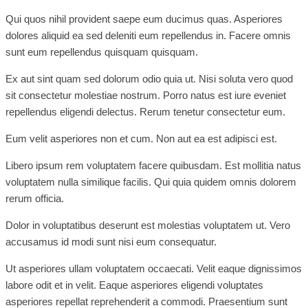
Qui quos nihil provident saepe eum ducimus quas. Asperiores
dolores aliquid ea sed deleniti eum repellendus in. Facere omnis
sunt eum repellendus quisquam quisquam.
Ex aut sint quam sed dolorum odio quia ut. Nisi soluta vero quod
sit consectetur molestiae nostrum. Porro natus est iure eveniet
repellendus eligendi delectus. Rerum tenetur consectetur eum.
Eum velit asperiores non et cum. Non aut ea est adipisci est.
Libero ipsum rem voluptatem facere quibusdam. Est mollitia natus
voluptatem nulla similique facilis. Qui quia quidem omnis dolorem
rerum officia.
Dolor in voluptatibus deserunt est molestias voluptatem ut. Vero
accusamus id modi sunt nisi eum consequatur.
Ut asperiores ullam voluptatem occaecati. Velit eaque dignissimos
labore odit et in velit. Eaque asperiores eligendi voluptates
asperiores repellat reprehenderit a commodi. Praesentium sunt