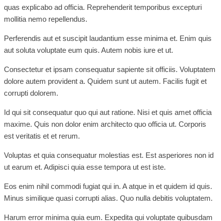
quas explicabo ad officia. Reprehenderit temporibus excepturi
mollitia nemo repellendus.
Perferendis aut et suscipit laudantium esse minima et. Enim quis
aut soluta voluptate eum quis. Autem nobis iure et ut.
Consectetur et ipsam consequatur sapiente sit officiis. Voluptatem
dolore autem provident a. Quidem sunt ut autem. Facilis fugit et
corrupti dolorem.
Id qui sit consequatur quo qui aut ratione. Nisi et quis amet officia
maxime. Quis non dolor enim architecto quo officia ut. Corporis
est veritatis et et rerum.
Voluptas et quia consequatur molestias est. Est asperiores non id
ut earum et. Adipisci quia esse tempora ut est iste.
Eos enim nihil commodi fugiat qui in. A atque in et quidem id quis.
Minus similique quasi corrupti alias. Quo nulla debitis voluptatem.
Harum error minima quia eum. Expedita qui voluptate quibusdam