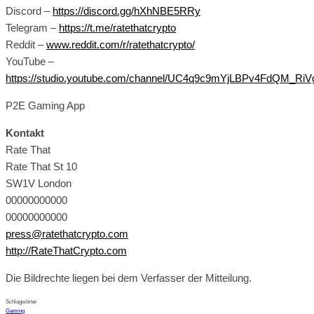
Discord –
https://discord.gg/hXhNBE5RRy
Telegram –
https://t.me/ratethatcrypto
Reddit –
www.reddit.com/r/ratethatcrypto/
YouTube –
https://studio.youtube.com/channel/UC4q9c9mYjLBPv4FdQM_RiV
P2E Gaming App
Kontakt
Rate That
Rate That St 10
SW1V London
00000000000
00000000000
press@ratethatcrypto.com
http://RateThatCrypto.com
Die Bildrechte liegen bei dem Verfasser der Mitteilung.
Schlagwörter
Gaming