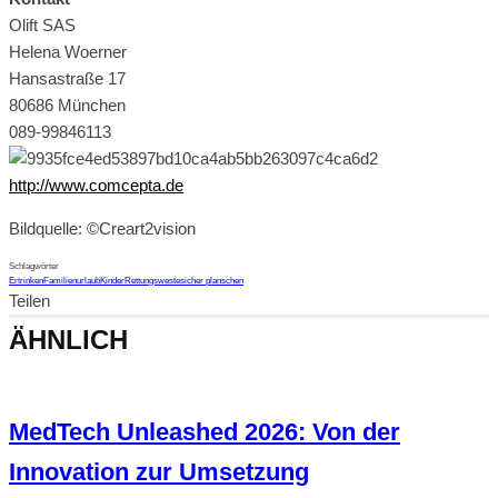
Olift SAS
Helena Woerner
Hansastraße 17
80686 München
089-99846113
http://www.comcepta.de
Bildquelle: ©Creart2vision
Schlagwörter
Ertrinken
Familienurlaub
Kinder
Rettungsweste
sicher planschen
Teilen
ÄHNLICH
MedTech Unleashed 2026: Von der
Innovation zur Umsetzung