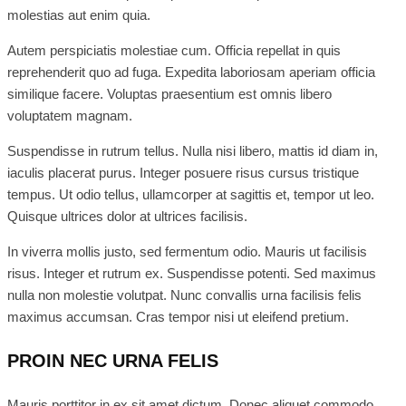
molestias aut enim quia.
Autem perspiciatis molestiae cum. Officia repellat in quis
reprehenderit quo ad fuga. Expedita laboriosam aperiam officia
similique facere. Voluptas praesentium est omnis libero
voluptatem magnam.
Suspendisse in rutrum tellus. Nulla nisi libero, mattis id diam in,
iaculis placerat purus. Integer posuere risus cursus tristique
tempus. Ut odio tellus, ullamcorper at sagittis et, tempor ut leo.
Quisque ultrices dolor at ultrices facilisis.
In viverra mollis justo, sed fermentum odio. Mauris ut facilisis
risus. Integer et rutrum ex. Suspendisse potenti. Sed maximus
nulla non molestie volutpat. Nunc convallis urna facilisis felis
maximus accumsan. Cras tempor nisi ut eleifend pretium.
PROIN NEC URNA FELIS
Mauris porttitor in ex sit amet dictum. Donec aliquet commodo