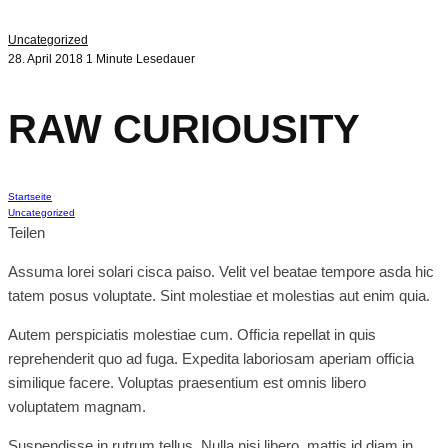
Uncategorized
28. April 2018
1 Minute Lesedauer
RAW CURIOUSITY
Startseite
Uncategorized
Teilen
Assuma lorei solari cisca paiso. Velit vel beatae tempore asda hic
tatem posus voluptate. Sint molestiae et molestias aut enim quia.
Autem perspiciatis molestiae cum. Officia repellat in quis
reprehenderit quo ad fuga. Expedita laboriosam aperiam officia
similique facere. Voluptas praesentium est omnis libero
voluptatem magnam.
Suspendisse in rutrum tellus. Nulla nisi libero, mattis id diam in,