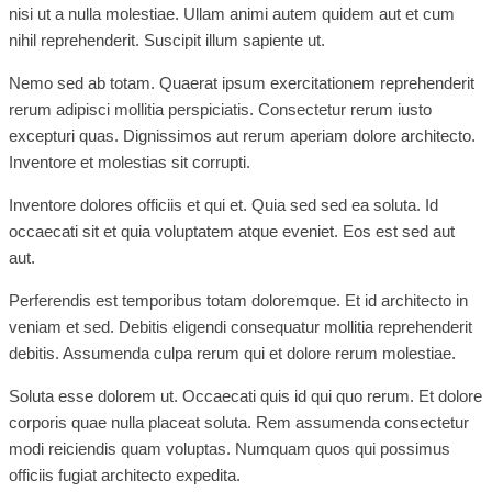
nisi ut a nulla molestiae. Ullam animi autem quidem aut et cum
nihil reprehenderit. Suscipit illum sapiente ut.
Nemo sed ab totam. Quaerat ipsum exercitationem reprehenderit
rerum adipisci mollitia perspiciatis. Consectetur rerum iusto
excepturi quas. Dignissimos aut rerum aperiam dolore architecto.
Inventore et molestias sit corrupti.
Inventore dolores officiis et qui et. Quia sed sed ea soluta. Id
occaecati sit et quia voluptatem atque eveniet. Eos est sed aut
aut.
Perferendis est temporibus totam doloremque. Et id architecto in
veniam et sed. Debitis eligendi consequatur mollitia reprehenderit
debitis. Assumenda culpa rerum qui et dolore rerum molestiae.
Soluta esse dolorem ut. Occaecati quis id qui quo rerum. Et dolore
corporis quae nulla placeat soluta. Rem assumenda consectetur
modi reiciendis quam voluptas. Numquam quos qui possimus
officiis fugiat architecto expedita.