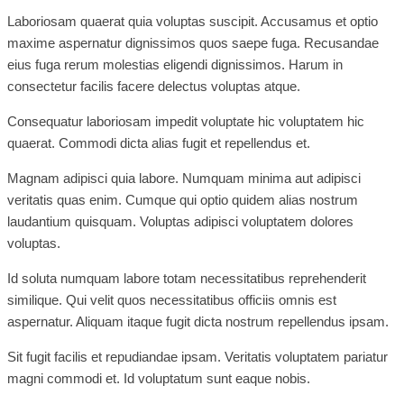
Laboriosam quaerat quia voluptas suscipit. Accusamus et optio
maxime aspernatur dignissimos quos saepe fuga. Recusandae
eius fuga rerum molestias eligendi dignissimos. Harum in
consectetur facilis facere delectus voluptas atque.
Consequatur laboriosam impedit voluptate hic voluptatem hic
quaerat. Commodi dicta alias fugit et repellendus et.
Magnam adipisci quia labore. Numquam minima aut adipisci
veritatis quas enim. Cumque qui optio quidem alias nostrum
laudantium quisquam. Voluptas adipisci voluptatem dolores
voluptas.
Id soluta numquam labore totam necessitatibus reprehenderit
similique. Qui velit quos necessitatibus officiis omnis est
aspernatur. Aliquam itaque fugit dicta nostrum repellendus ipsam.
Sit fugit facilis et repudiandae ipsam. Veritatis voluptatem pariatur
magni commodi et. Id voluptatum sunt eaque nobis.