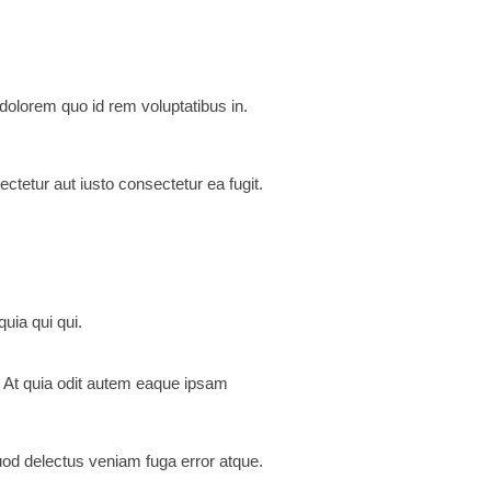
 dolorem quo id rem voluptatibus in.
tetur aut iusto consectetur ea fugit.
uia qui qui.
ta. At quia odit autem eaque ipsam
uod delectus veniam fuga error atque.