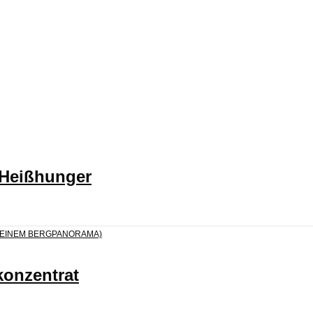
 Heißhunger
konzentrat