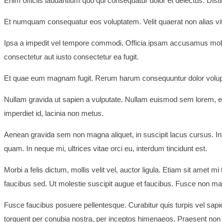
Enim officiis laudantium quo qui consequatur dolor et delectus. Dis
Et numquam consequatur eos voluptatem. Velit quaerat non alias vitae.
Ipsa a impedit vel tempore commodi. Officia ipsam accusamus moles
consectetur aut iusto consectetur ea fugit.
Et quae eum magnam fugit. Rerum harum consequuntur dolor voluptati
Nullam gravida ut sapien a vulputate. Nullam euismod sem lorem, et 
imperdiet id, lacinia non metus.
Aenean gravida sem non magna aliquet, in suscipit lacus cursus. In s
quam. In neque mi, ultrices vitae orci eu, interdum tincidunt est.
Morbi a felis dictum, mollis velit vel, auctor ligula. Etiam sit amet mi t
faucibus sed. Ut molestie suscipit augue et faucibus. Fusce non ma
Fusce faucibus posuere pellentesque. Curabitur quis turpis vel sapien
torquent per conubia nostra, per inceptos himenaeos. Praesent non 