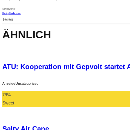
Schlagwörter
Design
Modernism
Teilen
ÄHNLICH
ATU: Kooperation mit Gepvolt startet
Anzeige
Uncategorized
78
%
Sweet
Salty Air Cape