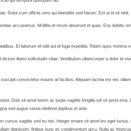
tinctio qui tempora quisquam ad.
 Dolor cum officiis vero qui blanditiis sed harum. Est ut id sit nihil.
tias accusamus. Mollitia et rerum deserunt et quas. Eos debitis rem
bus. Et laborum et odit aut id fuga expedita. Totam quos minima veri
dictum libero sollicitudin vitae. Vestibulum ullamcorper a dolor id v
uscipit consectetur mauris at facilisis. Aliquam lacinia est nec ullam
ortor. Duis sit amet lorem ac turpis sagittis fringilla vel sit amet eros. I
gna sed augue varius eleifend dapibus et ante.
 cursus sagittis sed eu nisi. Integer ornare sit amet leo eget luctus. C
diam dignissim, finibus nunc et, condimentum arcu. Nulla ac rhoncus