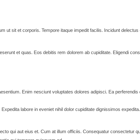
m ut sit et corporis. Tempore itaque impedit facilis. Incidunt delectus
runt et quas. Eos debitis rem dolorem ab cupiditate. Eligendi consec
praesentium. Enim nesciunt voluptates dolores adipisci. Ea perferendis q
d. Expedita labore in eveniet nihil dolor cupiditate dignissimos expedi
to qui aut eius et. Cum at illum officiis. Consequatur consectetur q