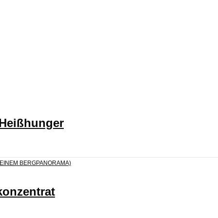
 Heißhunger
konzentrat