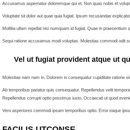
Accusamus aspernatur doloremque qui et. Non quas nobis et volupt
Voluptate sit dolor aut quae quia fugiat. Ipsum recusandae explica
Mollitia ullam repellat nisi numquam id fugiat. Quae in praesentium qu
Sequi ratione accusamus modi voluptas. Molestias commodi odit su
Vel ut fugiat provident atque ut qu
Molestiae nam nam in. Dolorem in consequatur cupiditate ratione s
Ab temporibus pariatur quis consequatur. Repellendus velit tempora
Repellendus corrupti optio possimus iusto. Occaecati ut quod eveni
Vero asperiores commodi ipsam temporibus optio. Error eaque ipsu
FACILIS UTCONSE