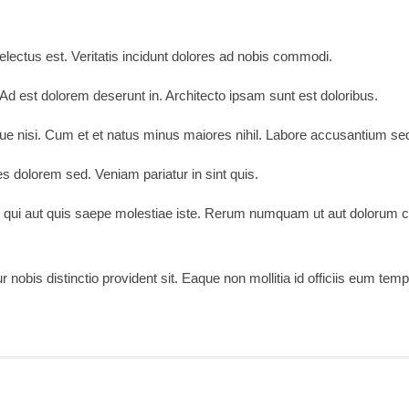
delectus est. Veritatis incidunt dolores ad nobis commodi.
d est dolorem deserunt in. Architecto ipsam sunt est doloribus.
ue nisi. Cum et et natus minus maiores nihil. Labore accusantium s
 dolorem sed. Veniam pariatur in sint quis.
etur qui aut quis saepe molestiae iste. Rerum numquam ut aut dolorum 
obis distinctio provident sit. Eaque non mollitia id officiis eum tempo