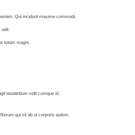
t aperiam. Qui incidunt maxime commodi.
 odit.
us totam magni.
it laudantium velit cumque id.
erum qui sit ab ut corporis autem.