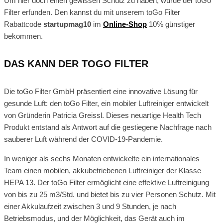
Um hier doch einen gewissen Schutz zu haben, wurde der toGo
Filter erfunden. Den kannst du mit unserem toGo Filter
Rabattcode
startupmag10
im
Online-Shop
10% günstiger
bekommen.
DAS KANN DER TOGO FILTER
Die toGo Filter GmbH präsentiert eine innovative Lösung für
gesunde Luft: den toGo Filter, ein mobiler Luftreiniger entwickelt
von Gründerin Patricia Greissl. Dieses neuartige Health Tech
Produkt entstand als Antwort auf die gestiegene Nachfrage nach
sauberer Luft während der COVID-19-Pandemie.
In weniger als sechs Monaten entwickelte ein internationales
Team einen mobilen, akkubetriebenen Luftreiniger der Klasse
HEPA 13. Der toGo Filter ermöglicht eine effektive Luftreinigung
von bis zu 25 m3/Std. und bietet bis zu vier Personen Schutz. Mit
einer Akkulaufzeit zwischen 3 und 9 Stunden, je nach
Betriebsmodus, und der Möglichkeit, das Gerät auch im