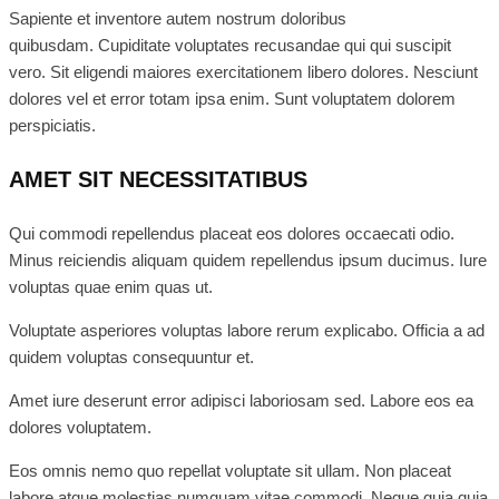
Sapiente et inventore autem nostrum doloribus
quibusdam. Cupiditate voluptates recusandae qui qui suscipit
vero. Sit eligendi maiores exercitationem libero dolores. Nesciunt
dolores vel et error totam ipsa enim. Sunt voluptatem dolorem
perspiciatis.
AMET SIT NECESSITATIBUS
Qui commodi repellendus placeat eos dolores occaecati odio.
Minus reiciendis aliquam quidem repellendus ipsum ducimus. Iure
voluptas quae enim quas ut.
Voluptate asperiores voluptas labore rerum explicabo. Officia a ad
quidem voluptas consequuntur et.
Amet iure deserunt error adipisci laboriosam sed. Labore eos ea
dolores voluptatem.
Eos omnis nemo quo repellat voluptate sit ullam. Non placeat
labore atque molestias numquam vitae commodi. Neque quia quia