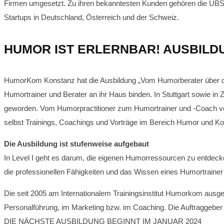
Firmen umgesetzt. Zu ihren bekanntesten Kunden gehören die UBS, 
Startups in Deutschland, Österreich und der Schweiz.
HUMOR IST ERLERNBAR! AUSBILD
HumorKom Konstanz hat die Ausbildung „Vom Humorberater über de
Humortrainer und Berater an ihr Haus binden. In Stuttgart sowie in
geworden. Vom Humorpractitioner zum Humortrainer und -Coach ver
selbst Trainings, Coachings und Vorträge im Bereich Humor und K
Die Ausbildung ist stufenweise aufgebaut
In Level I geht es darum, die eigenen Humorressourcen zu entdec
die professionellen Fähigkeiten und das Wissen eines Humortraine
Die seit 2005 am Internationalem Trainingsinstitut Humorkom ausgebi
Personalführung, im Marketing bzw. im Coaching. Die Auftraggeber i
DIE NÄCHSTE AUSBILDUNG BEGINNT IM JANUAR 2024