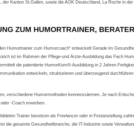
der Kanton St.Gallen, sowie die AOK Deutschland, La Roche in der 
UNG ZUM HUMORTRAINER, BERATE
n Humortrainer zum Humorcoach“ entwickelt Gerade im Gesundheitsb
 Zürich ist im Rahmen der Pflege-und Ärzte-Ausbildung das Fach Humo
mittelt die patentierte HumorKom®-Ausbildung in 2 Jahren Fertigke
ommunikation entwickeln, strukturieren und überzeugend durchführen
ken, verschiedene Humormethoden kennenzulernen. Je nach Entscheid
r oder -Coach erwerben.
ldeten Trainer besetzen als Freelancer oder in Festanstellung zahlre
st die gesamte Gesundheitbranche, die IT-Industrie sowie Verwaltung