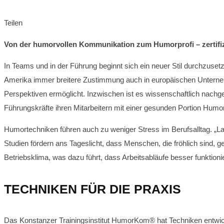
Teilen
Von der humorvollen Kommunikation zum Humorprofi – zertifi
In Teams und in der Führung beginnt sich ein neuer Stil durchzuset
Amerika immer breitere Zustimmung auch in europäischen Unternehm
Perspektiven ermöglicht. Inzwischen ist es wissenschaftlich nachge
Führungskräfte ihren Mitarbeitern mit einer gesunden Portion Hum
Humortechniken führen auch zu weniger Stress im Berufsalltag. „La
Studien fördern ans Tageslicht, dass Menschen, die fröhlich sin
Betriebsklima, was dazu führt, dass Arbeitsabläufe besser funktioni
TECHNIKEN FÜR DIE PRAXIS
Das Konstanzer Trainingsinstitut HumorKom® hat Techniken entwicke