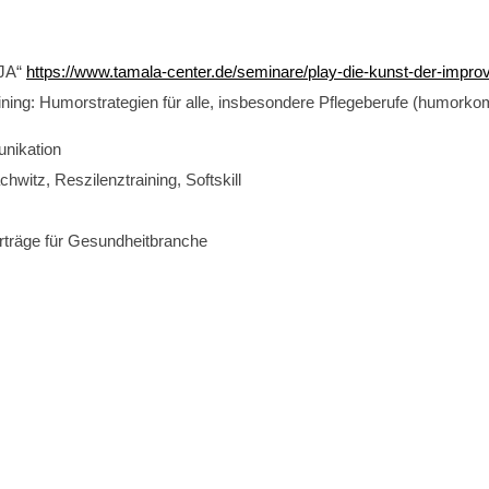
„JA“
https://www.tamala-center.de/seminare/play-die-kunst-der-improv
ng: Humorstrategien für alle, insbesondere Pflegeberufe (humorko
unikation
witz, Reszilenztraining, Softskill
rträge für Gesundheitbranche