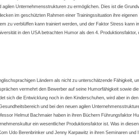
und agilen Unternehmensstrukturen zu ermöglichen. Dies ist die Grun
decken im geschützten Rahmen einer Trainingssituation ihre eigen
tetem zu verblüffen kann trainiert werden, und der Faktor Stress ka
ersität in den USA betrachten Humor als den 4. Produktionsfaktor, de
glischsprachigen Ländern als nicht zu unterschätzende Fähigkeit, u
sprächen vermehrt den Bewerber auf seine Humorfähigkeit sowie die
t sich die Entwicklung noch in den Kinderschuhen, wird aber in den 
m Gesundheitsbereich und bei den neuen agilen Unternehmensstrukture
ofessor Helmut Bachmaier haben in ihren Büchern Führungsfaktor H
rnehmenskultur ein wesentlicher Produktionsfaktor ist. Was in diese
umorKom Udo Berenbrinker und Jenny Karpawitz in ihren Seminaren un