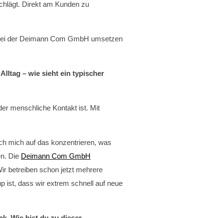
schlägt. Direkt am Kunden zu
ier bei der Deimann Com GmbH umsetzen
ltag – wie sieht ein typischer
der menschliche Kontakt ist. Mit
ch mich auf das konzentrieren, was
en. Die
Deimann Com GmbH
Wir betreiben schon jetzt mehrere
p ist, dass wir extrem schnell auf neue
ck. Wie bist du zu dieser