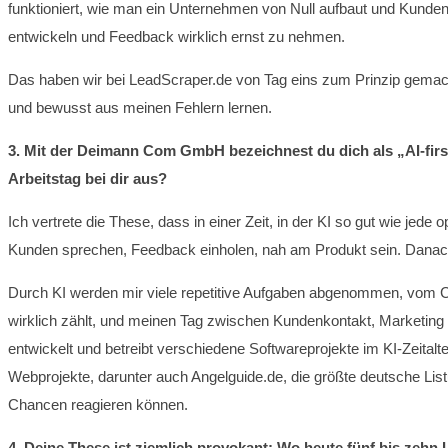
funktioniert, wie man ein Unternehmen von Null aufbaut und Kunden
entwickeln und Feedback wirklich ernst zu nehmen.
Das haben wir bei LeadScraper.de von Tag eins zum Prinzip gemac
und bewusst aus meinen Fehlern lernen.
3. Mit der Deimann Com GmbH bezeichnest du dich als „AI-first
Arbeitstag bei dir aus?
Ich vertrete die These, dass in einer Zeit, in der KI so gut wie jed
Kunden sprechen, Feedback einholen, nah am Produkt sein. Danach
Durch KI werden mir viele repetitive Aufgaben abgenommen, vom Co
wirklich zählt, und meinen Tag zwischen Kundenkontakt, Marketin
entwickelt und betreibt verschiedene Softwareprojekte im KI-Zeitalte
Webprojekte, darunter auch Angelguide.de, die größte deutsche List
Chancen reagieren können.
4. Deine These ist ziemlich provokant: Wo heute fünf bis zehn 