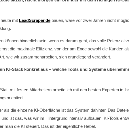
 heute mit
LeadScraper.de
bauen, wäre vor zwei Jahren nicht mögl
klung.
ren können hinderlich sein, wenn es darum geht, das volle Potenzia
mst die maximale Effizienz, von der am Ende sowohl die Kunden als a
Art, wie wir zusammenarbeiten, sich grundlegend verändert.
ein KI-Stack konkret aus – welche Tools und Systeme übernehmen 
Statt mit festen Mitarbeitern arbeite ich mit den besten Experten in i
ngsorientiert.
r als die einzelne KI-Oberfläche ist das System dahinter. Das Dateien
 und ist das, was wir im Hintergrund intensiv aufbauen. KI-Tools entwi
r man die KI steuert. Das ist der eigentliche Hebel.