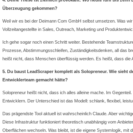
Überzeugung gekommen?
Weil wir es bei der Deimann Com GmbH selbst umsetzen. Was wir
Vollzeitangestellte in Sales, Outreach, Marketing und Produktentwic
Ich gehe sogar noch einen Schritt weiter. Bestehende Teamstruktu
Prozesse, Abstimmungsschleifen, Zuständigkeitsdenken, all das bre
heißt nicht, dass Menschen überflüssig werden. Es heißt, dass die 
5. Du baust LeadScraper komplett als Solopreneur. Wie sieht d
Entwicklerteam gemacht hätte?
Solopreneur heißt nicht, dass ich alles alleine mache. Im Gegenteil. 
Entwicklern. Der Unterschied ist das Modell: schlank, flexibel, leistu
Das prägendste Tool aktuell ist wahrscheinlich Claude. Aber wichtige
Diese Infrastruktur funktioniert theoretisch unabhängig vom Anbieter
Oberflächen wechseln. Was bleibt, ist die eigene Systemlogik, mit de