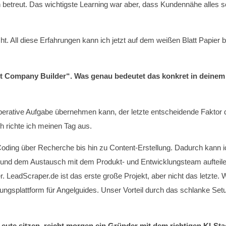
 betreut. Das wichtigste Learning war aber, dass Kundennähe alles 
ht. All diese Erfahrungen kann ich jetzt auf dem weißen Blatt Pap
 Company Builder“. Was genau bedeutet das konkret in deinem Al
e operative Aufgabe übernehmen kann, der letzte entscheidende Faktor 
 richte ich meinen Tag aus.
ding über Recherche bis hin zu Content-Erstellung. Dadurch kann i
g und dem Austausch mit dem Produkt- und Entwicklungsteam aufteil
r. LeadScraper.de ist das erste große Projekt, aber nicht das letzte. 
ungsplattform für Angelguides. Unser Vorteil durch das schlanke Setu
Leute sitzen, reicht morgen ein Gründer mit dem richtigen KI-Sta