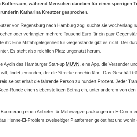
rem Kofferraum, während Menschen daneben für einen sperrigen 
ründerin Katharina Kreutzer gesprochen.
 Kreutzer von Regensburg nach Hamburg zog, suchte sie wochenlang n
h Wochen oder verlangten mehrere Tausend Euro für ein paar Gegenst
te ihr: Eine Mitfahrgelegenheit für Gegenstände gibt es nicht. Der du
nter. Es steht also reichlich Platz ungenutzt herum.
e Aydin das Hamburger Start-up
MUVN
, eine App, die Versender u
ill, findet jemanden, der die Strecke ohnehin fährt. Das Geschäft trä
eis selbst erhält die fahrende Person zu hundert Prozent. Jeder Trans
ed-Runde einen siebenstelligen Betrag ein, unter anderem von den 
t Boomerang einen Anbieter für Mehrwegverpackungen im E-Commerce 
 Henne-Ei-Problem zweiseitiger Plattformen gelöst hat und wohin d