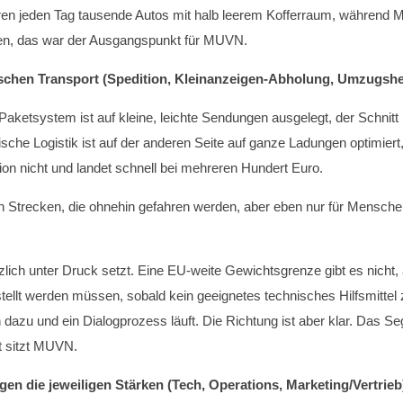
hren jeden Tag tausende Autos mit halb leerem Kofferraum, während
en, das war der Ausgangspunkt für MUVN.
chen Transport (Spedition, Kleinanzeigen-Abholung, Umzugshel
aketsystem ist auf kleine, leichte Sendungen ausgelegt, der Schnitt l
sische Logistik ist auf der anderen Seite auf ganze Ladungen optimiert,
ion nicht und landet schnell bei mehreren Hundert Euro.
 Strecken, die ohnehin gefahren werden, aber eben nur für Menschen.
ch unter Druck setzt. Eine EU-weite Gewichtsgrenze gibt es nicht, 
ellt werden müssen, sobald kein geeignetes technisches Hilfsmittel 
ch dazu und ein Dialogprozess läuft. Die Richtung ist aber klar. Das 
t sitzt MUVN.
iegen die jeweiligen Stärken (Tech, Operations, Marketing/Vertrieb