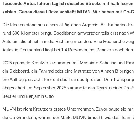
Tausende Autos fahren täglich dieselbe Strecke mit halb lee
zahlen. Genau diese Lücke schließt MUVN. Wir haben mit Co-G
Die Idee entstand aus einem alltäglichen Ärgernis. Als Katharina
rund 600 Kilometer bringt. Speditionen antworteten teils erst nac
Auto ein, die ohnehin in die Richtung mussten. Eine Recherche zeig
Autos in Deutschland liegt bei 1,4 Personen, bei Pendlern noch daru
2025 gründete Kreutzer zusammen mit Massimo Sabatino und Emr
ein Sideboard, ein Fahrrad oder eine Matratze von A nach B bringen w
pro Auftrag plus acht Prozent des Transportpreises. Den Transportpr
abgesichert. Im September 2025 sammelte das Team in einer Pre-Se
Beutler und Benjamin Otto.
MUVN ist nicht Kreutzers erstes Unternehmen. Zuvor baute sie mi
die Co-Gründerin, warum der Markt MUVN braucht, wie das Team das