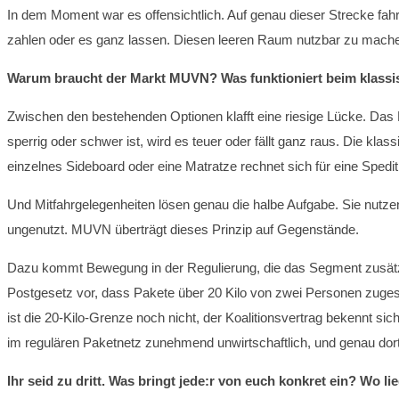
In dem Moment war es offensichtlich. Auf genau dieser Strecke fa
zahlen oder es ganz lassen. Diesen leeren Raum nutzbar zu mach
Warum braucht der Markt MUVN? Was funktioniert beim klassis
Zwischen den bestehenden Optionen klafft eine riesige Lücke. Das P
sperrig oder schwer ist, wird es teuer oder fällt ganz raus. Die klas
einzelnes Sideboard oder eine Matratze rechnet sich für eine Spedit
Und Mitfahrgelegenheiten lösen genau die halbe Aufgabe. Sie nutzen
ungenutzt. MUVN überträgt dieses Prinzip auf Gegenstände.
Dazu kommt Bewegung in der Regulierung, die das Segment zusätzli
Postgesetz vor, dass Pakete über 20 Kilo von zwei Personen zugest
ist die 20-Kilo-Grenze noch nicht, der Koalitionsvertrag bekennt si
im regulären Paketnetz zunehmend unwirtschaftlich, und genau dor
Ihr seid zu dritt. Was bringt jede:r von euch konkret ein? Wo l