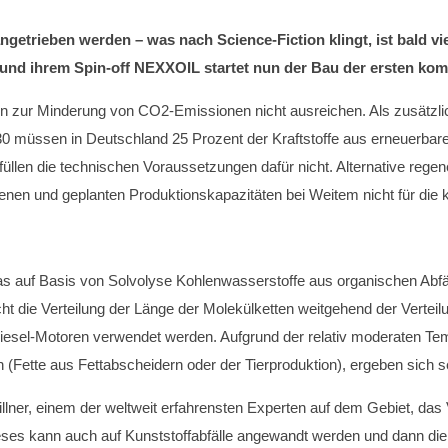
angetrieben werden – was nach Science-Fiction klingt, ist bald v
nd ihrem Spin-off NEXXOIL startet nun der Bau der ersten komm
n zur Minderung von CO2-Emissionen nicht ausreichen. Als zusätzli
0 müssen in Deutschland 25 Prozent der Kraftstoffe aus erneuerbar
llen die technischen Voraussetzungen dafür nicht. Alternative regene
ndenen und geplanten Produktionskapazitäten bei Weitem nicht für die 
s auf Basis von Solvolyse Kohlenwasserstoffe aus organischen Abfäl
ht die Verteilung der Länge der Molekülketten weitgehend der Verteil
Diesel-Motoren verwendet werden. Aufgrund der relativ moderaten T
 (Fette aus Fettabscheidern oder der Tierproduktion), ergeben sich s
ner, einem der weltweit erfahrensten Experten auf dem Gebiet, das 
Dieses kann auch auf Kunststoffabfälle angewandt werden und dann die 