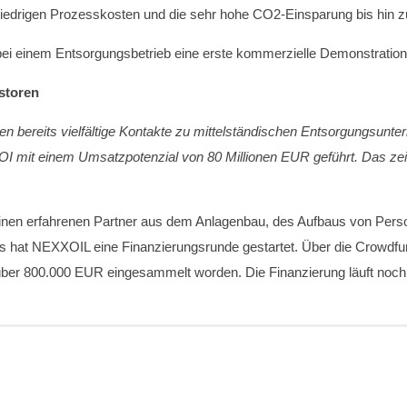
e niedrigen Prozesskosten und die sehr hohe CO2-Einsparung bis hin
ll bei einem Entsorgungsbetrieb eine erste kommerzielle Demonstratio
storen
en bereits vielfältige Kontakte zu mittelständischen Entsorgungsunt
OI mit einem Umsatzpotenzial von 80 Millionen EUR geführt. Das zeig
 einen erfahrenen Partner aus dem Anlagenbau, des Aufbaus von Perso
s hat NEXXOIL eine Finanzierungsrunde gestartet. Über die Crowdfu
t über 800.000 EUR eingesammelt worden. Die Finanzierung läuft noch