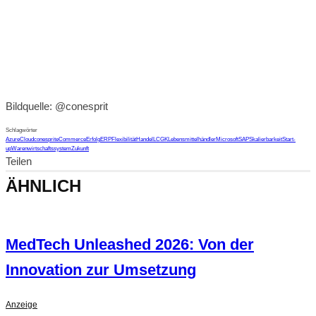
Bildquelle: @conesprit
Schlagwörter
Azure
Cloud
conesprit
eCommerce
Erfolg
ERP
Flexibilität
Handel
LCGK
Lebensmittelhändler
Microsoft
SAP
Skalierbarkeit
Start-
up
Warenwirtschaftssystem
Zukunft
Teilen
ÄHNLICH
MedTech Unleashed 2026: Von der
Innovation zur Umsetzung
Anzeige