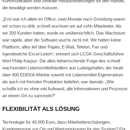
Kommunikation sind zentrale Herausforderungen für den Handel,
die bewältigt werden müssen.
„Erst war ich allein im Office, zwei Monate nach Gründung waren
wir schon zu dritt, schnell wuchsen wir auf zehn Mitarbeiter. Als
wir 200 Kunden hatten, wurde es unübersichtlich. Das Wachstum
war rapide, aber die Software wuchs nicht mit. Wir hatten keine
Plattform, alles lief über Papier, E-Mail, Telefon, Fax und
irgendwelche Excel-Listen“, erinnert sich LCGK-Geschäftsführer
Mert Philip Karpuz. Die alles beherrschende Frage des schnell
wachsenden Lebensmittelhändlers aus Ludwigshafen, der heute
über 400 EDEKA-Märkte sowohl mit Lebensmittel-Eigenmarken
als auch mit fremden Produkten beliefert, war damals: „Wie
schaffe ich es ohne viel Aufwand, alle Informationen und Prozesse
an einem Ort zu sammeln?“
FLEXIBILITÄT ALS LÖSUNG
Technologie für 40.000 Euro, dazu Mitarbeiterschulungen,
Kundentermine vor Ort und Wartungskosten für das System? Für