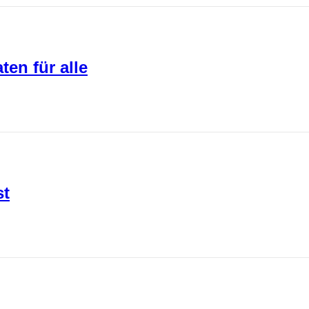
en für alle
st